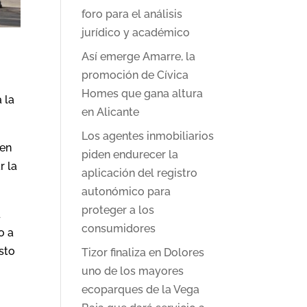
foro para el análisis
jurídico y académico
Así emerge Amarre, la
promoción de Cívica
Homes que gana altura
 la
en Alicante
Los agentes inmobiliarios
 en
piden endurecer la
r la
aplicación del registro
autonómico para
proteger a los
d
consumidores
o a
sto
Tizor finaliza en Dolores
uno de los mayores
ecoparques de la Vega