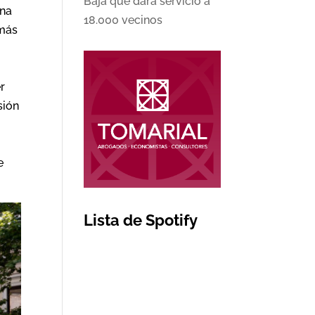
Baja que dará servicio a
una
18.000 vecinos
emás
r
sión
e
Lista de Spotify