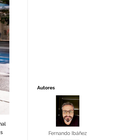
Autores
nal
as
Fernando Ibáñez