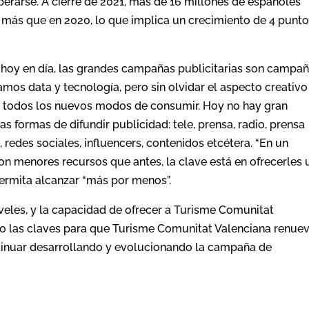
erarse. A cierre de 2021, más de 16 millones de españoles
% más que en 2020, lo que implica un crecimiento de 4 punt
“hoy en día, las grandes campañas publicitarias son campa
mos data y tecnología, pero sin olvidar el aspecto creativo
a todos los nuevos modos de consumir. Hoy no hay gran
s formas de difundir publicidad: tele, prensa, radio, prensa
, redes sociales, influencers, contenidos etcétera. “En un
n menores recursos que antes, la clave está en ofrecerles 
permita alcanzar “más por menos”.
veles, y la capacidad de ofrecer a Turisme Comunitat
ido las claves para que Turisme Comunitat Valenciana renue
ntinuar desarrollando y evolucionando la campaña de