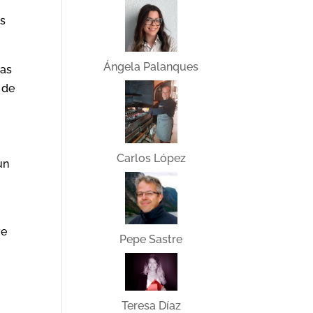
os
Ángela Palanques
ñas
 de
Carlos López
un
ve
Pepe Sastre
Teresa Díaz