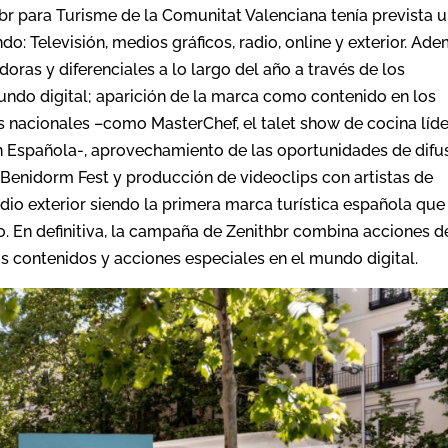
r para Turisme de la Comunitat Valenciana tenía prevista 
o: Televisión, medios gráficos, radio, online y exterior. Ad
ras y diferenciales a lo largo del año a través de los
undo digital; aparición de la marca como contenido en los
 nacionales –como MasterChef, el talet show de cocina líde
ón Española-, aprovechamiento de las oportunidades de difu
 Benidorm Fest y producción de videoclips con artistas de
io exterior siendo la primera marca turística española que
o. En definitiva, la campaña de Zenithbr combina acciones d
s contenidos y acciones especiales en el mundo digital.