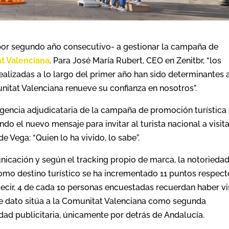
por segundo año consecutivo- a gestionar la campaña de
t Valenciana
. Para José María Rubert, CEO en Zenitbr, “los
ealizadas a lo largo del primer año han sido determinantes a
unitat Valenciana renueve su confianza en nosotros”.
agencia adjudicataria de la campaña de promoción turística
o el nuevo mensaje para invitar al turista nacional a visita
Vega: “Quien lo ha vivido, lo sabe”.
nicación y según el tracking propio de marca, la notorieda
como destino turístico se ha incrementado 11 puntos respect
 decir, 4 de cada 10 personas encuestadas recuerdan haber vi
e dato sitúa a la Comunitat Valenciana como segunda
 publicitaria, únicamente por detrás de Andalucía.