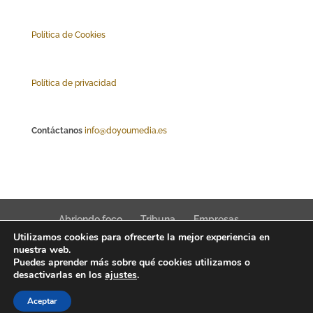
Polí
tica de Cookies
Política de privacidad
Contáctanos
info@doyoumedia.es
Abriendo foco
Tribuna
Empresas
Utilizamos cookies para ofrecerte la mejor experiencia en
Actualidad
Innovación
Tendencias
nuestra web.
Puedes aprender más sobre qué cookies utilizamos o
desactivarlas en los
ajustes
.
Aceptar
Interfaz Magazine 2022 © News, trends & public affairs