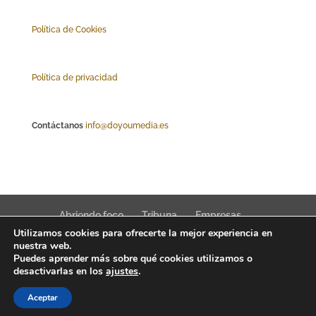
Polí
tica de Cookies
Política de privacidad
Contáctanos
info@doyoumedia.es
Abriendo foco
Tribuna
Empresas
Utilizamos cookies para ofrecerte la mejor experiencia en
Actualidad
Innovación
Tendencias
nuestra web.
Puedes aprender más sobre qué cookies utilizamos o
desactivarlas en los
ajustes
.
Aceptar
Interfaz Magazine 2022 © News, trends & public affairs