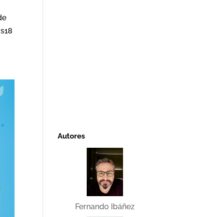
de
os18
Autores
Fernando Ibáñez