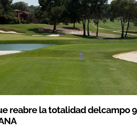
ue reabre la totalidad delcampo 
DANA