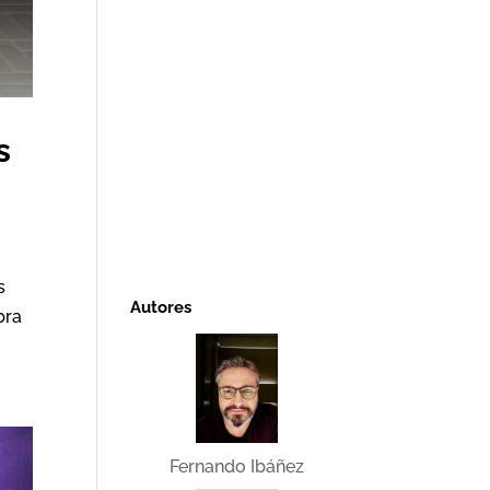
s
s
Autores
bra
Fernando Ibáñez