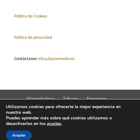
Polí
tica de Cookies
Política de privacidad
Contáctanos
info@doyoumedia.es
Abriendo foco
Tribuna
Empresas
Utilizamos cookies para ofrecerte la mejor experiencia en
Actualidad
Innovación
Tendencias
nuestra web.
Puedes aprender más sobre qué cookies utilizamos o
desactivarlas en los
ajustes
.
Aceptar
Interfaz Magazine 2022 © News, trends & public affairs