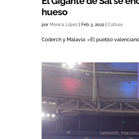
El Gigante de Sal se e
hueso
por
Mónica López
|
Feb 3, 2022
|
Cultura
Coderch y Malavia: «El pueblo valenciano