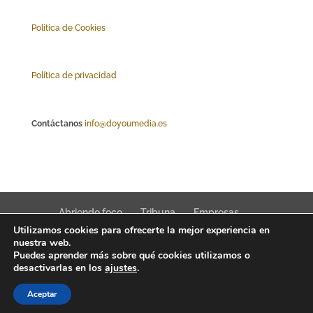
Polí
tica de Cookies
Política de privacidad
Contáctanos
info@doyoumedia.es
Abriendo foco
Tribuna
Empresas
Utilizamos cookies para ofrecerte la mejor experiencia en
Actualidad
Innovación
Tendencias
nuestra web.
Puedes aprender más sobre qué cookies utilizamos o
desactivarlas en los
ajustes
.
Aceptar
Interfaz Magazine 2022 © News, trends & public affairs